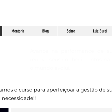
Mentoria
Blog
Sobre
Luiz Burei
Avance na performance de su
URAL
renove seus conhecimentos na
o mundo evolui.
amos o curso para aperfeiçoar a gestão de su
 necessidade!!