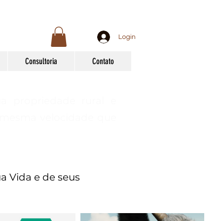
Login
Consultoria
Contato
a propriedade rural e
 mesma velocidade que
a Vida e de seus