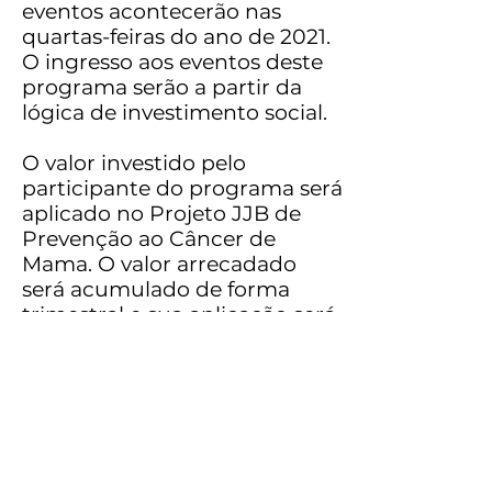
eventos acontecerão nas
quartas-feiras do ano de 2021.
O ingresso aos eventos deste
programa serão a partir da
lógica de investimento social.
O valor investido pelo
participante do programa será
aplicado no Projeto JJB de
Prevenção ao Câncer de
Mama. O valor arrecadado
será acumulado de forma
trimestral e sua aplicação será
divulgada no site da Agroburei
observando o prazo máximo
de 3 meses para sua aplicação.
Vamos Juntos Construir Um
Ano de 2021
EXTRAORDINÁRIO!!