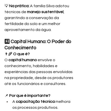
💡 
Na prática:
 A família Silva adotou 
técnicas de 
manejo sustentável
, 
garantindo a conservação da 
fertilidade do solo e um melhor 
aproveitamento da água.
2️⃣ Capital Humano: O Poder do 
Conhecimento
👨‍🌾 
O que é?
O 
capital humano
 envolve o 
conhecimento, habilidades e 
experiências das pessoas envolvidas 
na propriedade, desde os produtores 
até os funcionários e consultores.
📌 
Por que é importante?
A 
capacitação técnica
 melhora 
os processos produtivos.