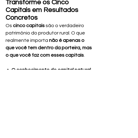
Transforme os Cinco 
Capitais em Resultados 
Concretos
Os 
cinco capitais
 são o verdadeiro 
patrimônio do produtor rural. O que 
realmente importa 
não é apenas o 
que você tem dentro da porteira, mas 
o que você faz com esses capitais
.
🔹 
O conhecimento do capital natural 
permite um manejo sustentável e 
produtivo.
🔹 
O capital humano fortalece a 
gestão e aprimora os processos 
produtivos.
🔹 
O capital social abre portas para 
novas oportunidades.
🔹 
O capital físico proporciona maior 
eficiência e qualidade.