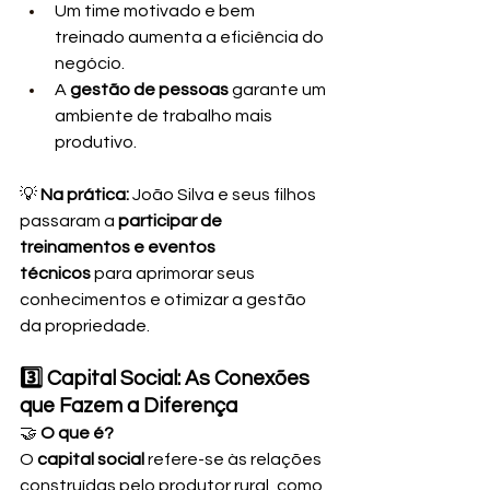
Um time motivado e bem 
treinado aumenta a eficiência do 
negócio.
A 
gestão de pessoas
 garante um 
ambiente de trabalho mais 
produtivo.
💡 
Na prática:
 João Silva e seus filhos 
passaram a 
participar de 
treinamentos e eventos 
técnicos
 para aprimorar seus 
conhecimentos e otimizar a gestão 
da propriedade.
3️⃣ Capital Social: As Conexões 
que Fazem a Diferença
🤝 
O que é?
O 
capital social
 refere-se às relações 
construídas pelo produtor rural, como 