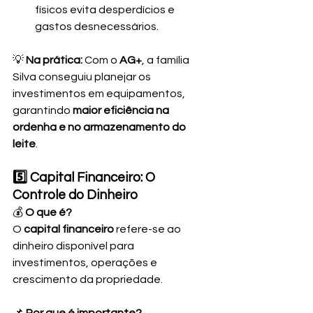
físicos evita desperdícios e 
gastos desnecessários.
💡 
Na prática:
 Com o 
AG+
, a família 
Silva conseguiu planejar os 
investimentos em equipamentos, 
garantindo 
maior eficiência na 
ordenha e no armazenamento do 
leite
.
5️⃣ Capital Financeiro: O 
Controle do Dinheiro
💰 
O que é?
O 
capital financeiro
 refere-se ao 
dinheiro disponível para 
investimentos, operações e 
crescimento da propriedade.
📌 
Por que é importante?