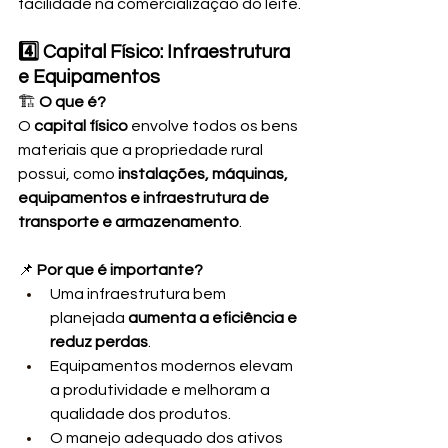
facilidade na comercialização do leite.
4️⃣ Capital Físico: Infraestrutura 
e Equipamentos
🏗️ 
O que é?
O 
capital físico
 envolve todos os bens 
materiais que a propriedade rural 
possui, como 
instalações, máquinas, 
equipamentos e infraestrutura de 
transporte e armazenamento
.
📌 
Por que é importante?
Uma infraestrutura bem 
planejada 
aumenta a eficiência e 
reduz perdas
.
Equipamentos modernos elevam 
a produtividade e melhoram a 
qualidade dos produtos.
O manejo adequado dos ativos 