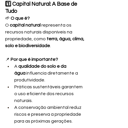
1️⃣ Capital Natural: A Base de 
Tudo
🌱 
O que é?
O 
capital natural
 representa os 
recursos naturais disponíveis na 
propriedade, como 
terra, água, clima, 
solo e biodiversidade
.
📌 
Por que é importante?
A 
qualidade do solo e da 
água
 influencia diretamente a 
produtividade.
Práticas sustentáveis garantem 
o uso eficiente dos recursos 
naturais.
A conservação ambiental reduz 
riscos e preserva a propriedade 
para as próximas gerações.