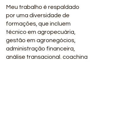
Meu trabalho é respaldado
por uma diversidade de
formações, que incluem
técnico em agropecuária,
gestão em agronegócios,
administração financeira,
análise transacional, coaching
e mentoring.
QUERO GARANTIR O
MEU LUGAR
Desafio do
Empreendedor