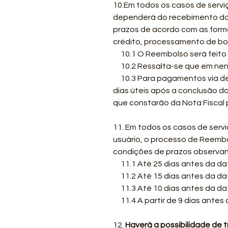
10.Em todos os casos de servi
dependerá do recebimento do r
prazos de acordo com as form
crédito, processamento de bo
10.1 O Reembolso será feito 
10.2 Ressalta-se que em nenh
10.3 Para pagamentos via depó
dias úteis após a conclusão 
que constarão da Nota Fiscal 
11. Em todos os casos de serv
usuário, o processo de Reemb
condições de prazos observan
11.1 Até 25 dias antes da dat
11.2 Até 15 dias antes da dat
11.3 Até 10 dias antes da dat
11.4 A partir de 9 dias antes
12.
Haverá a possibilidade de t