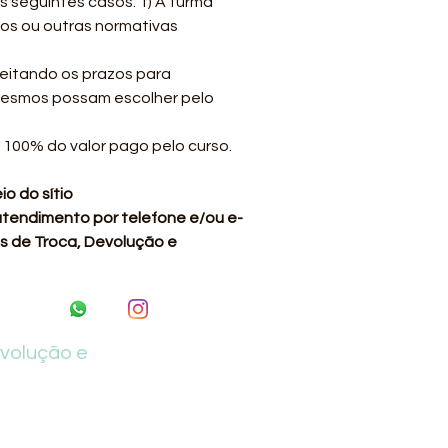
s seguintes casos: 1) A turma
tos ou outras normativas
eitando os prazos para
mesmos possam escolher pelo
00% do valor pago pelo curso.
o do sítio
 atendimento por telefone e/ou e-
as de Troca, Devolução e
evolução e