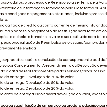
ços/produtos, o processo de Reembolso a ser feito pela Agr
elatório de informações fornecidos pela Plataforma ou Aplic
as e condições de pagamento efetuadas, incluindo prazos 
leto.
no cartão de crédito ou conta corrente de mesma titularida
uma hipótese o pagamento da restituição será feito em con
sito ou boleto bancário, o valor a ser restituído será feito
do pedido/solicitação de Reembolso pelo usuário/comprador,
previamente emitida.
iços/produtos, após a conclusão do correspondente pedido/sol
olso por Cancelamento, Arrependimento ou Devolução dever
do à data de realização/entrega dos serviços/produtos inic
a de entrega: Devolução de 70% do valor;
a de entrega: Devolução de 50% do valor;
a de entrega: Devolução de 20% do valor;
 da data de entrega: Não haverá devolução do valor, exceto 
roca ou substituição de um serviço ou produto adquirido por 