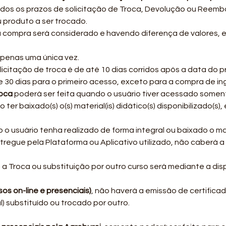
dos os prazos de solicitação de Troca, Devolução ou Reembo
u produto a ser trocado.
ira compra será considerado e havendo diferença de valores, 
apenas uma única vez.
citação de troca é de até 10 dias corridos após a data do p
 30 dias para o primeiro acesso, exceto para a compra de in
roca
poderá ser feita quando o usuário tiver acessado soment
 ter baixado(s) o(s) material(is) didático(s) disponibilizado(s
o o usuário tenha realizado de forma integral ou baixado o ma
tregue pela Plataforma ou Aplicativo utilizado, não caberá 
, a Troca ou substituição por outro curso será mediante a di
os on-line e presenciais)
, não haverá a emissão de certifica
l) substituído ou trocado por outro.