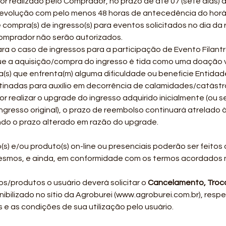
or realizado pelo Comprador, no prazo de até 07 (sete dias) 
evolução com pelo menos 48 horas de antecedência do horári
ompra(s) de ingresso(s) para eventos solicitados no dia da
Comprador não serão autorizados.
 o caso de ingressos para a participação de Evento Filantr
que a aquisição/compra do ingresso é tida como uma doação 
s) que enfrenta(m) alguma dificuldade ou beneficie Entidade(
stinadas para auxílio em decorrência de calamidades/catástr
 realizar o upgrade do ingresso adquirido inicialmente (ou se
ngresso original), o prazo de reembolso continuará atrelado
endo o prazo alterado em razão do upgrade.
(s) e/ou produto(s) on-line ou presenciais poderão ser feito
esmos, e ainda, em conformidade com os termos acordados n
os/produtos o usuário deverá solicitar o
Cancelamento, Troc
bilizado no sítio da Agroburei (
www.agroburei.com.br
), resp
 as condições de sua utilização pelo usuário.