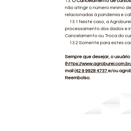
13.
O Cancelamento de cursos 
não atingir o número mínimo de
relacionadas à pandemia e ca
13.1 Neste caso, a Agroburei
processamento dos dados e in
Cancelamento ou Troca do cur
13.2 Somente para estes cas
Sempre que desejar, o usuário
(
https://www.agroburei.com.br
mail (
42 9 9928 4737
e/ou
agro
Reembolso.