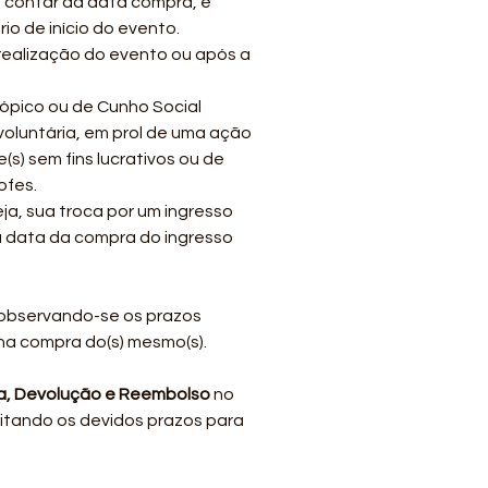
a contar da data compra, e
o de início do evento.
 realização do evento ou após a
ópico ou de Cunho Social
voluntária, em prol de uma ação
s) sem fins lucrativos ou de
ofes.
ja, sua troca por um ingresso
 à data da compra do ingresso
s observando-se os prazos
a compra do(s) mesmo(s).
a, Devolução e Reembolso
no
eitando os devidos prazos para