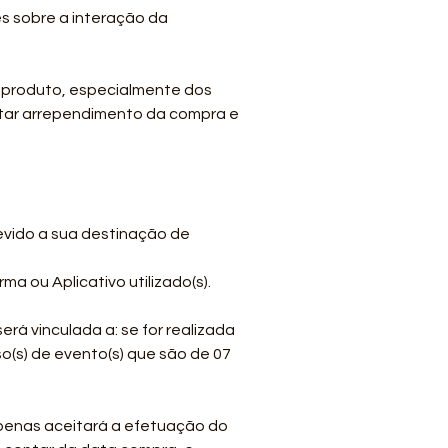
s sobre a interação da
u produto, especialmente dos
evitar arrependimento da compra e
devido a sua destinação de
a ou Aplicativo utilizado(s).
erá vinculada a: se for realizada
so(s) de evento(s) que são de 07
penas aceitará a efetuação do