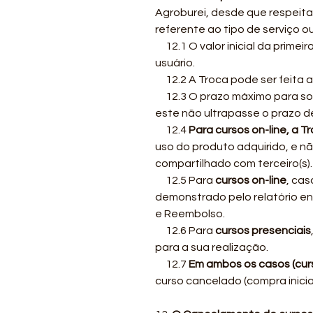
Agroburei, desde que respeita
referente ao tipo de serviço o
12.1 O valor inicial da prime
usuário.
12.2 A Troca pode ser feita 
12.3 O prazo máximo para soli
este não ultrapasse o prazo de
12.4
Para cursos on-line, a T
uso do produto adquirido, e não
compartilhado com terceiro(s).
12.5 Para
cursos on-line
, cas
demonstrado pelo relatório en
e Reembolso.
12.6 Para
cursos presenciais
para a sua realização.
12.7
Em ambos os casos (curs
curso cancelado (compra inicia