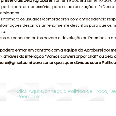
presenciais pela Agroburei
, somente poderá ser feito para o
 participantes necessários para a sua realização; e 2) Decre
lamidades.
 informará os usuários/compradores com antecedência resp
formações descritos anteriormente descritos para que os 
so.
os de cancelamentos haverá a devolução ou Reembolso de 1
 poderá entrar em contato com a equipe da Agroburei por mei
/
), através da interação “Vamos conversar por chat” ou pelo
burei@gmail.com
) para sanar quaisquer dúvidas sobre Polític
Click Aqui: Conheça a Politica de Troca, D
Reembolso