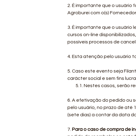
2. É importante que o usuário 
Agroburei com o(s) Fornecedor(e
3. É importante que o usuário
cursos on-line disponibilizado
possíveis processos de cancela
4. Esta atenção pelo usuário 
5. Caso este evento seja Filan
carácter social e sem fins lucra
​ 5.1. Nestes casos, serão res
6. A efetivação do pedido ou 
pelo usuário, no prazo de até 
(sete dias) a contar da data d
7.
Para o caso de compra de i