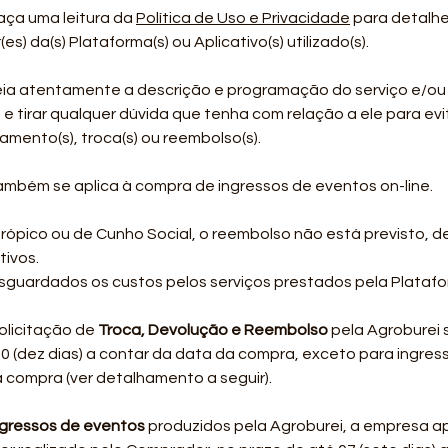
faça uma leitura da
Política de Uso e Privacidade
para detalhe
s) da(s) Plataforma(s) ou Aplicativo(s) utilizado(s).
 leia atentamente a descrição e programação do serviço e/o
s, e tirar qualquer dúvida que tenha com relação a ele para 
mento(s), troca(s) ou reembolso(s).
também se aplica à compra de ingressos de eventos on-line.
trópico ou de Cunho Social, o reembolso não está previsto, 
tivos.
guardados os custos pelos serviços prestados pela Plataform
solicitação de
Troca, Devolução e Reembolso
pela Agroburei s
10 (dez dias) a contar da data da compra, exceto para ingres
a compra (ver detalhamento a seguir).
ngressos de eventos
produzidos pela Agroburei, a empresa a