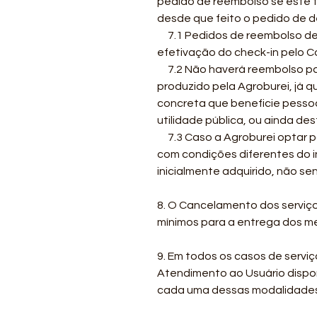
pedido de reembolso se este f
desde que feito o pedido de d
7.1 Pedidos de reembolso de c
efetivação do check-in pelo 
7.2 Não haverá reembolso para
produzido pela Agroburei, já 
concreta que beneficie pessoa(
utilidade pública, ou ainda de
7.3 Caso a Agroburei optar por
com condições diferentes do i
inicialmente adquirido, não s
8. O Cancelamento dos serviço
mínimos para a entrega dos m
9. Em todos os casos de serviç
Atendimento ao Usuário disponi
cada uma dessas modalidades e