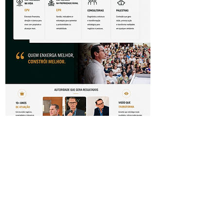
Click Aqui: Conheça a Politica de Troca,
Devolução e Reembolso
© 2020 por Agroburei Agribusiness.