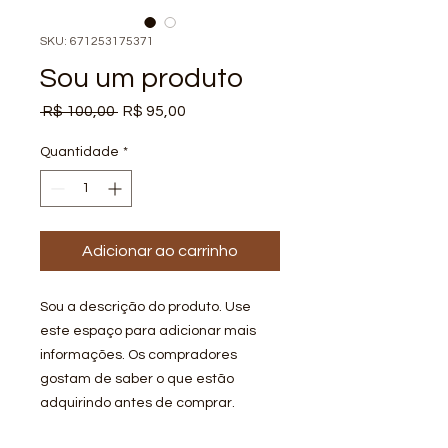
SKU: 671253175371
Sou um produto
Preço
Preço
 R$ 100,00 
R$ 95,00
normal
promocional
Quantidade
*
Adicionar ao carrinho
Sou a descrição do produto. Use 
este espaço para adicionar mais 
informações. Os compradores 
gostam de saber o que estão 
adquirindo antes de comprar.