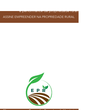
podem ser gerenciados para melhorar
a performance da propriedade rural.
ASSINE EMPREENDER NA PROPRIEDADE RURAL
Ao longo do curso, vamos utilizar de
exemplos práticos e casos de sucesso
para ilustrar como esses conceitos
podem ser aplicados na gestão da
propriedade rural. Você terá uma
participação ativa no Empreender No
Agro, através de exercícios práticos e
discussões em grupo.