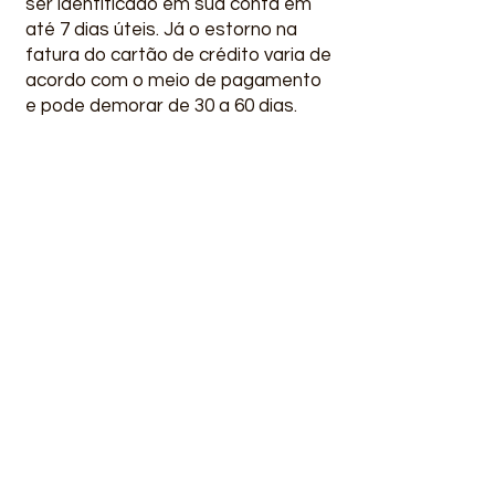
ser identificado em sua conta em
até 7 dias úteis. Já o estorno na
fatura do cartão de crédito varia de
acordo com o meio de pagamento
e pode demorar de 30 a 60 dias.
Onde será entregue o
conteúdo?
As aulas estão gravadas e
disponibilizadas na plataforma. O
ENDEREÇO DO SEU CURSO ESTÁ
NO SEU E-MAIL. você pode acessar
a qualquer momento do seu dia.
O Aplicativo AG+, como
usar?