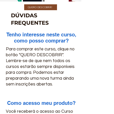
QUERO DESCOBRIR!
DÚVIDAS
FREQUENTES
Tenho interesse neste curso,
como posso comprar?
Para comprar este curso, clique no
botão “QUERO DESCOBRIR”.
Lembre-se de que nem todos os
cursos estarão sempre disponíveis
para compra. Podemos estar
preparando uma nova turma ainda
sem inscrições abertas.
Como acesso meu produto?
Você receberá o acesso ao Curso