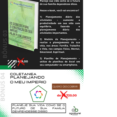
QUERO DESCOBRIR!