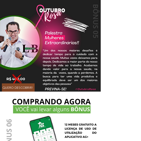
QUERO DESCOBRIR!