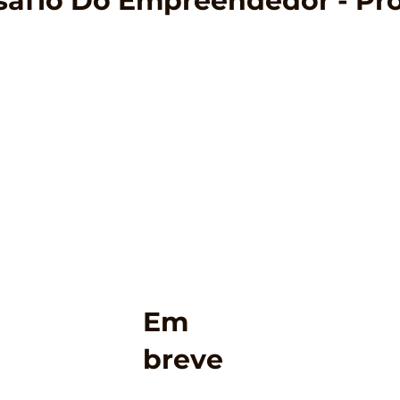
esafio Do Empreendedor - Pr
Em
breve