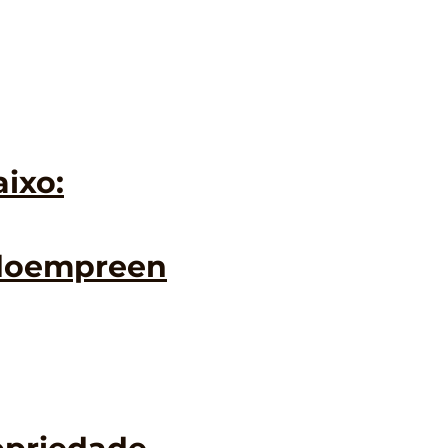
aixo:
odoempreen