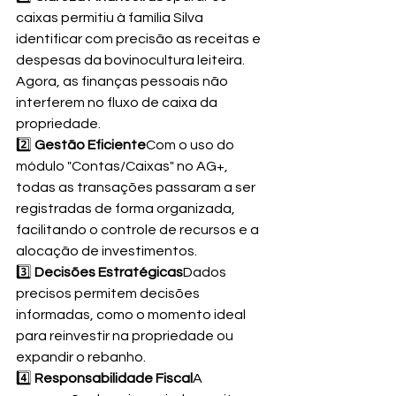
caixas permitiu à família Silva 
identificar com precisão as receitas e 
despesas da bovinocultura leiteira. 
Agora, as finanças pessoais não 
interferem no fluxo de caixa da 
propriedade.
2️⃣ 
Gestão Eficiente
Com o uso do 
módulo "Contas/Caixas" no AG+, 
todas as transações passaram a ser 
registradas de forma organizada, 
facilitando o controle de recursos e a 
alocação de investimentos.
3️⃣ 
Decisões Estratégicas
Dados 
precisos permitem decisões 
informadas, como o momento ideal 
para reinvestir na propriedade ou 
expandir o rebanho.
4️⃣ 
Responsabilidade Fiscal
A 