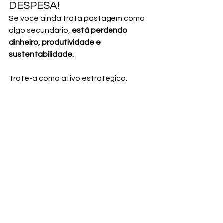
DESPESA!
Se você ainda trata pastagem como 
algo secundário, 
está perdendo 
dinheiro, produtividade e 
sustentabilidade.
Trate-a como ativo estratégico. 
Lance no AG+. Planeje. Meça. Corrija. E 
colha os resultados.
Nos próximos artigos, continuaremos 
revelando os segredos da Família 
Silva e como os outros capitais estão 
impulsionando a 
longevidade do seu 
legado rural.
🌱 
Sustentabilidade não é moda. É 
gestão com propósito.
Transforme sua pastagem em 