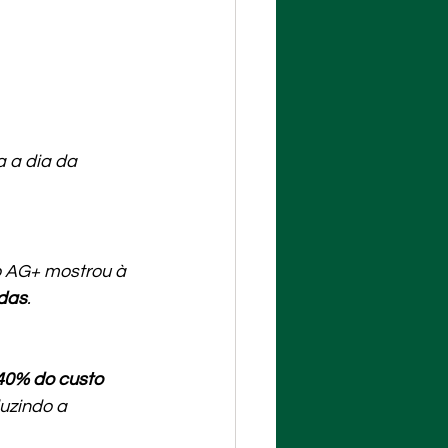
 a dia da 
o AG+ mostrou à 
adas
.
40% do custo 
uzindo a 