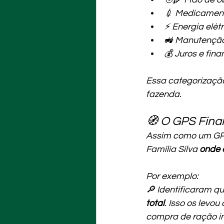
💉 Medicamento
⚡ Energia elét
🚜 Manutençã
💰 Juros e fin
Essa categorização
fazenda.
🧭 O GPS Fina
Assim como um GPS 
Família Silva 
onde 
Por exemplo: 
🔎 Identificaram 
total
. Isso os levo
compra de ração in