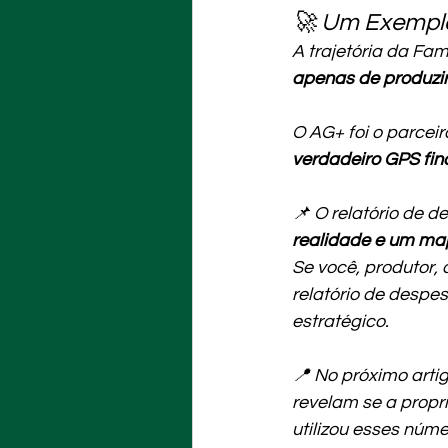
🚀 Um Exemplo
A trajetória da Fam
apenas de produzi
O AG+ foi o parcei
verdadeiro GPS fin
📌 O relatório de d
realidade e um map
Se você, produtor,
relatório de despe
estratégico.
📍 No próximo artig
revelam se a propr
utilizou esses núm