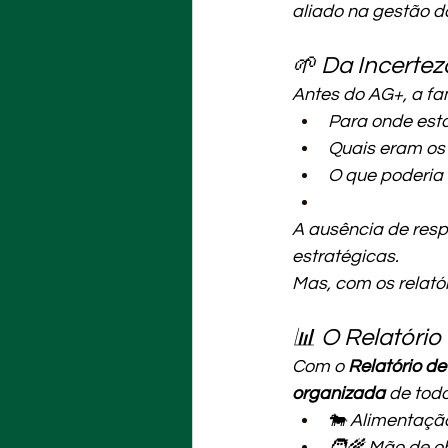
aliado na gestão d
🌱 Da Incertez
Antes do AG+, a fa
Para onde esta
Quais eram os
O que poderia 
A ausência de resp
estratégicas.
Mas, com os relató
📊 O Relatório
Com o 
Relatório d
organizada
 de tod
🐄 Alimentação
🧑‍🌾 Mão de o