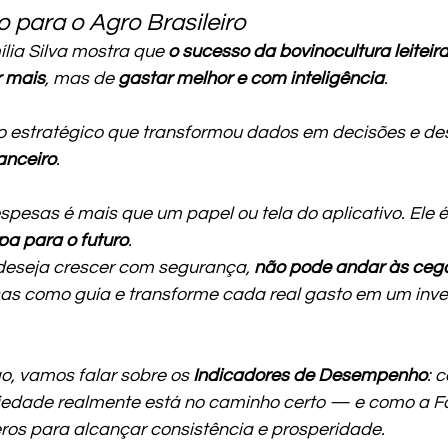
 para o Agro Brasileiro
ília Silva mostra que 
o sucesso da bovinocultura leitei
r mais
, mas de 
gastar melhor e com inteligência
.
ro estratégico que transformou dados em decisões e d
anceiro
.
espesas é mais que um papel ou tela do aplicativo. Ele é
a para o futuro
.
 deseja crescer com segurança, 
não pode andar às ceg
sas como guia e transforme cada real gasto em um inve
o, vamos falar sobre os 
Indicadores de Desempenho
: 
iedade realmente está no caminho certo — e como a Fam
eros para alcançar consistência e prosperidade.