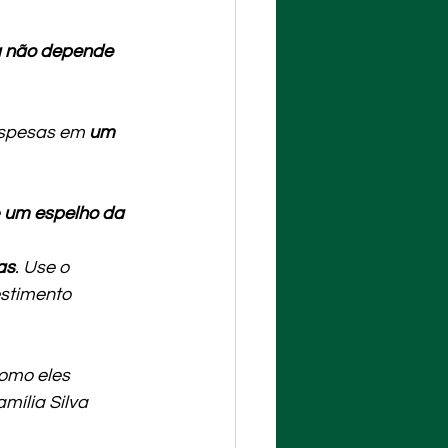
ra não depende 
espesas em 
um 
 
um espelho da 
as
. Use o 
stimento 
como eles 
ília Silva 