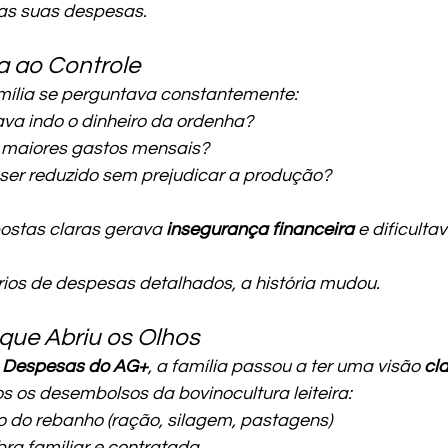
as suas despesas.
a ao Controle
mília se perguntava constantemente:
va indo o dinheiro da ordenha?
 maiores gastos mensais?
ser reduzido sem prejudicar a produção?
ostas claras gerava 
insegurança financeira
 e dificulta
rios de despesas detalhados, a história mudou.
 que Abriu os Olhos
e Despesas do AG+
, a família passou a ter uma visão 
cla
os os desembolsos da bovinocultura leiteira:
 do rebanho (ração, silagem, pastagens)
bra familiar e contratada