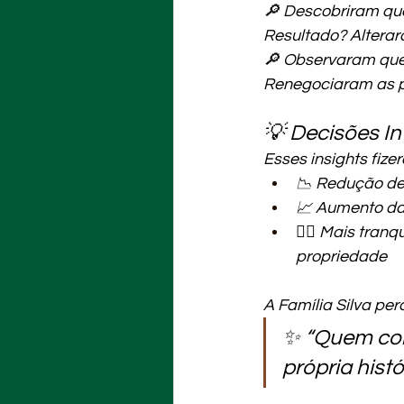
🔎 Descobriram que 
Resultado? Alterara
🔎 Observaram que 
Renegociaram as pa
💡 Decisões In
Esses insights fize
📉 Redução de
📈 Aumento da
🧘‍♂️ Mais tra
propriedade
A Família Silva pe
✨ “Quem con
própria hist