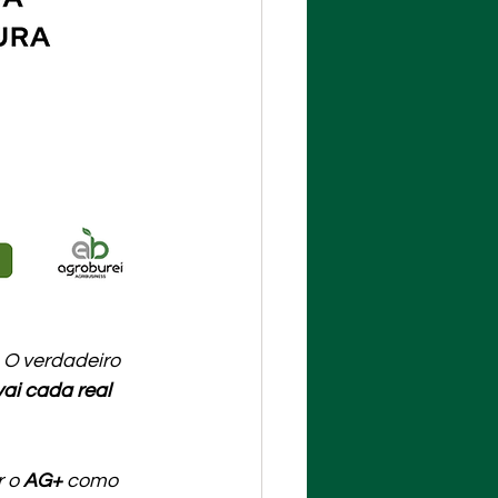
 O verdadeiro 
ai cada real 
 o 
AG+
 como 