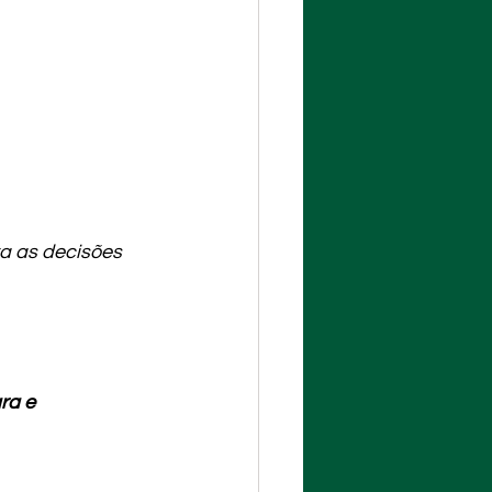
va as decisões 
ra e 