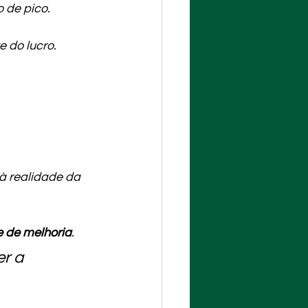
 de pico. 
 do lucro. 
à realidade da 
e de melhoria
.
r a 