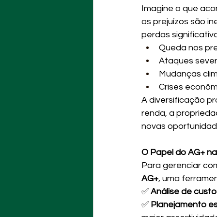
Imagine o que aco
os prejuízos são in
perdas significati
Queda nos preç
Ataques sever
Mudanças clim
Crises econôm
A diversificação pr
renda, a proprieda
novas oportunidad
O Papel do AG+ na
Para gerenciar com 
AG+
, uma ferramen
✅ 
Análise de custo
✅ 
Planejamento es