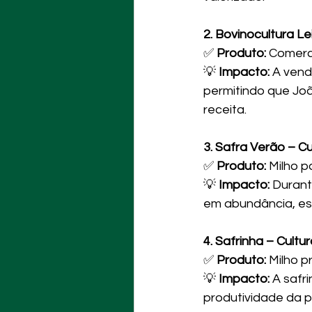
2. Bovinocultura L
✅ 
Produto:
 Comerc
💡 
Impacto:
 A vend
permitindo que Joã
receita.
3. Safra Verão – Cu
✅ 
Produto:
 Milho 
💡 
Impacto:
 Durant
em abundância, ess
4. Safrinha – Cultu
✅ 
Produto:
 Milho p
💡 
Impacto:
 A safr
produtividade da p