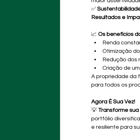
maior assertividad
✅ 
Sustentabilidade
Resultados e Impa
📈 
Os benefícios da
Renda constan
Otimização do 
Redução dos ri
Criação de um
A propriedade da f
para todos os prod
Agora É Sua Vez!
💡 
Transforme sua 
portfólio diversif
e resiliente para su