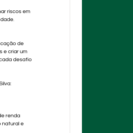
ar riscos em 
edade.
ficação de 
 e criar um 
 cada desafio 
ilva:
de renda 
natural e 