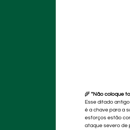
🌾 
"Não coloque to
Esse ditado antigo 
é a chave para a 
esforços estão con
ataque severo de 