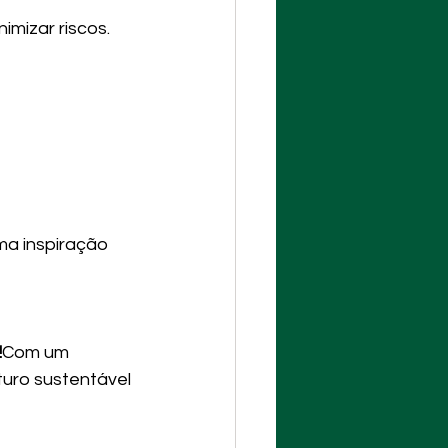
imizar riscos.
ma inspiração 
!
Com um 
turo sustentável 