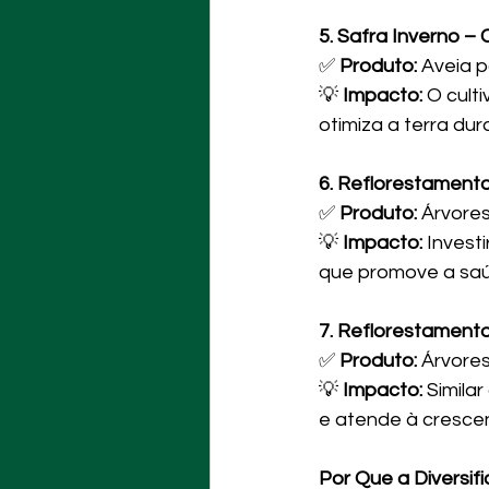
5. Safra Inverno – 
✅ 
Produto:
 Aveia 
💡 
Impacto:
 O cult
otimiza a terra du
6. Reflorestamento
✅ 
Produto:
 Árvores
💡 
Impacto:
 Invest
que promove a saú
7. Reflorestamento
✅ 
Produto:
 Árvores
💡 
Impacto:
 Simila
e atende à crescen
Por Que a Diversif