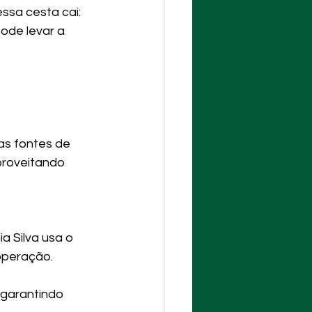
sa cesta cai: 
pode levar a 
as fontes de 
proveitando 
a Silva usa o 
 operação.
garantindo 