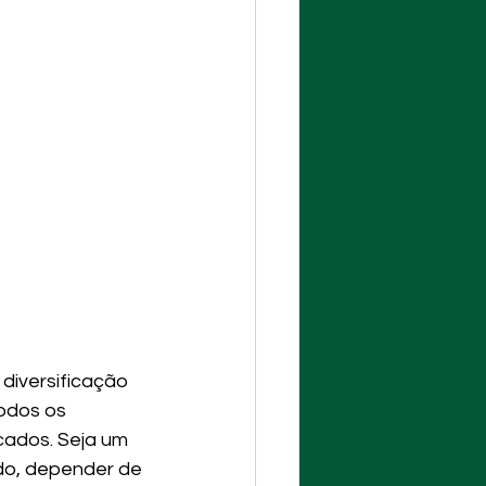
diversificação 
odos os 
cados. Seja um 
do, depender de 