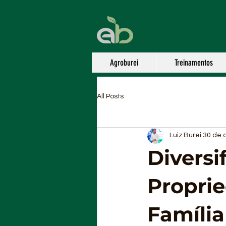
Agroburei
Treinamentos
All Posts
Luiz Burei
30 de 
Diversi
Proprie
Família