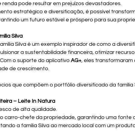
 renda pode resultar em prejuízos devastadores.
nto estratégico e diversificação, é possível transform
antindo um futuro estável e próspero para sua propri
ília Silva
amília Silva é um exemplo inspirador de como a diversi
sionar a sustentabilidade financeira, otimizar recursos
Com o suporte do aplicativo 
AG+
, eles transformaram
de de crescimento.
cios que compõem o portfólio diversificado da família S
iteira – Leite In Natura
resco de alta qualidade.
 o carro-chefe da propriedade, garantindo uma fonte 
ando a família Silva ao mercado local com um produto 