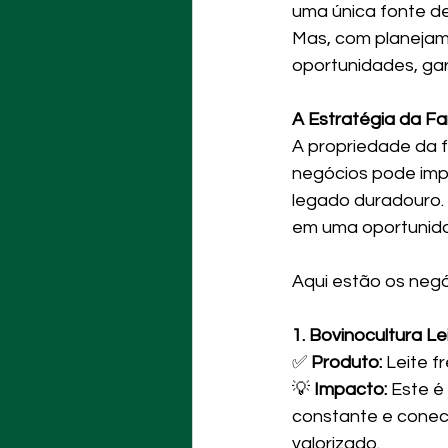
uma única fonte de
Mas, com planejame
oportunidades, gar
A Estratégia da Fam
A propriedade da f
negócios pode impul
legado duradouro. 
em uma oportunida
Aqui estão os negó
1. Bovinocultura Le
✅ 
Produto:
 Leite f
💡 
Impacto:
 Este é
constante e conect
valorizado.