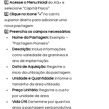
1️⃣ 
Acesse o Menu Inicial
 do AG+ e 
selecione “Capital Físico”.
2️⃣ 
Clique no ícone “+”
 no canto 
superior direito para adicionar uma 
nova pastagem.
3️⃣ 
Preencha os campos necessários:
Nome da Pastagem:
 Exemplo – 
“Pastagem Pioneiro”
Descrição:
 Inclua informações 
como variedade da gramínea e 
ano de implantação.
Data de Aquisição:
 Registre o 
início da utilização da pastagem.
Unidade e Quantidade:
 Informe o 
tamanho da área utilizada.
Preço Unitário:
 Registre o custo 
por unidade de área.
Vida Útil:
 Determine por quantos 
anos a pastagem será produtiva.