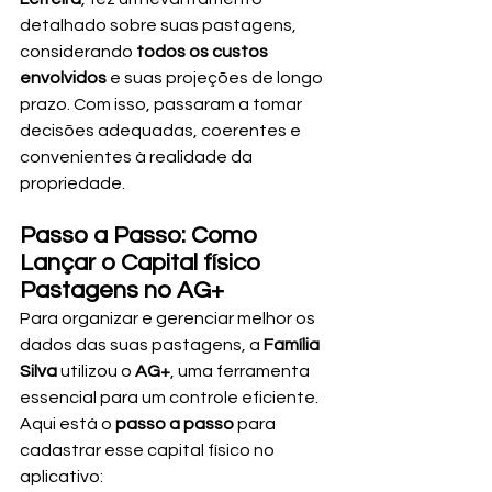
detalhado sobre suas pastagens, 
considerando 
todos os custos 
envolvidos
 e suas projeções de longo 
prazo. Com isso, passaram a tomar 
decisões adequadas, coerentes e 
convenientes à realidade da 
propriedade.
Passo a Passo: Como 
Lançar o Capital físico 
Pastagens no AG+
Para organizar e gerenciar melhor os 
dados das suas pastagens, a 
Família 
Silva
 utilizou o 
AG+
, uma ferramenta 
essencial para um controle eficiente. 
Aqui está o 
passo a passo
 para 
cadastrar esse capital físico no 
aplicativo: