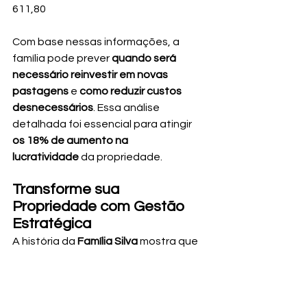
611,80
Com base nessas informações, a 
família pode prever 
quando será 
necessário reinvestir em novas 
pastagens
 e 
como reduzir custos 
desnecessários
. Essa análise 
detalhada foi essencial para atingir 
os 18% de aumento na 
lucratividade
 da propriedade.
Transforme sua 
Propriedade com Gestão 
Estratégica
A história da 
Família Silva
 mostra que 
não basta apenas ter terras férteis e 
rebanho de qualidade – é preciso 
gerenciar esses recursos com 
inteligência
. Ao tratar as 
pastagens 