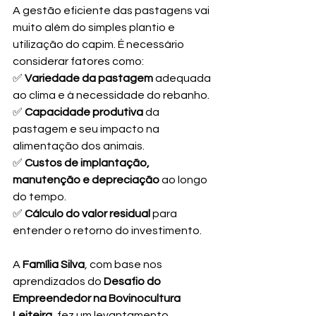
A gestão eficiente das pastagens vai 
muito além do simples plantio e 
utilização do capim. É necessário 
considerar fatores como:
✅ 
Variedade da pastagem
 adequada 
ao clima e à necessidade do rebanho.
✅ 
Capacidade produtiva
 da 
pastagem e seu impacto na 
alimentação dos animais.
✅ 
Custos de implantação, 
manutenção e depreciação
 ao longo 
do tempo.
✅ 
Cálculo do valor residual
 para 
entender o retorno do investimento.
A 
Família Silva
, com base nos 
aprendizados do 
Desafio do 
Empreendedor na Bovinocultura 
Leiteira
, fez um levantamento 